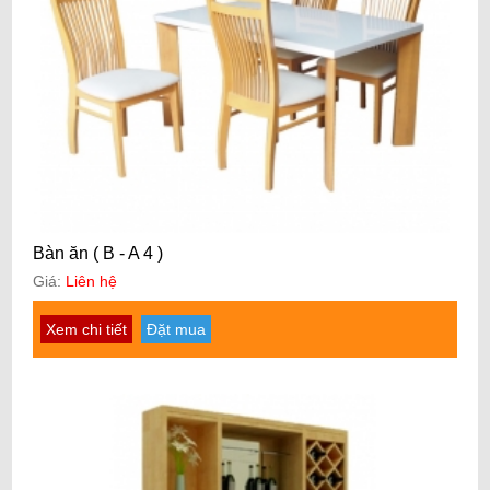
Bàn ăn ( B - A 4 )
Giá:
Liên hệ
Xem chi tiết
Đặt mua