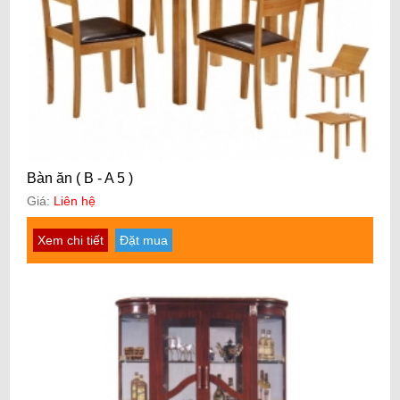
Bàn ăn ( B - A 5 )
Giá:
Liên hệ
Xem chi tiết
Đặt mua