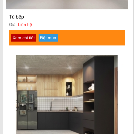
Tủ bếp
Giá:
Liên hệ
Xem chi tiết
Đặt mua