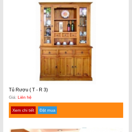
Tủ Rượu ( T - R 3)
Giá:
Liên hệ
Xem chi tiết
Đặt mua