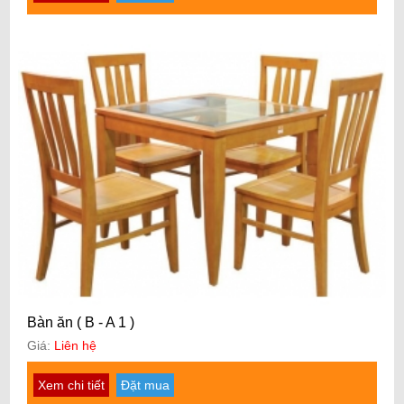
Bàn ăn ( B - A 1 )
Giá:
Liên hệ
Xem chi tiết
Đặt mua