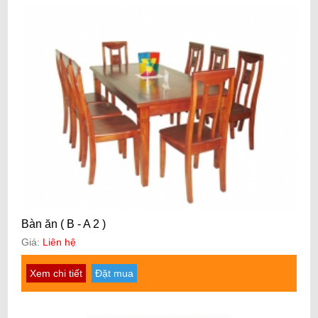
Bàn ăn ( B - A 2 )
Giá:
Liên hệ
Xem chi tiết
Đặt mua