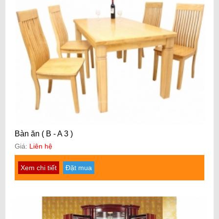
Bàn ăn ( B - A 3 )
Giá:
Liên hệ
Xem chi tiết
Đặt mua