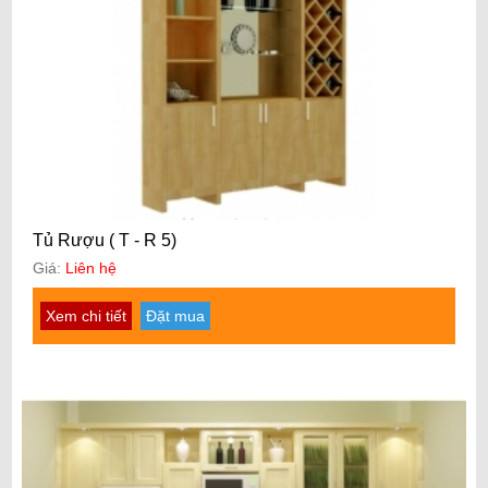
Tủ Rượu ( T - R 5)
Giá:
Liên hệ
Xem chi tiết
Đặt mua