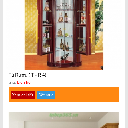
Tủ Rượu ( T - R 4)
Giá:
Liên hệ
Xem chi tiết
Đặt mua