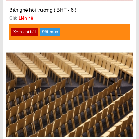
Bàn ghế hội trường ( BHT - 6 )
Giá:
Liên hệ
Xem chi tiết
Đặt mua