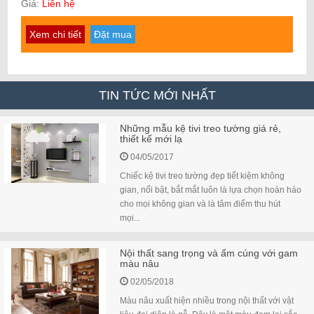
Giá:
Liên hệ
Xem chi tiết
Đặt mua
TIN TỨC MỚI NHẤT
Những mẫu kệ tivi treo tường giá rẻ,
thiết kế mới lạ
04/05/2017
Chiếc kệ tivi treo tường đẹp tiết kiệm không
gian, nổi bật, bắt mắt luôn là lựa chọn hoàn hảo
cho mọi không gian và là tâm điểm thu hút
mọi...
Nội thất sang trọng và ấm cúng với gam
màu nâu
02/05/2018
Màu nâu xuất hiện nhiều trong nội thất với vật