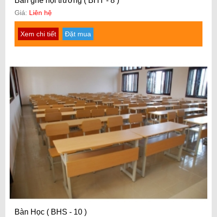
Bàn ghế hội trường ( BHT - 8 )
Giá:
Liên hệ
Xem chi tiết
Đặt mua
Bàn Học ( BHS - 10 )