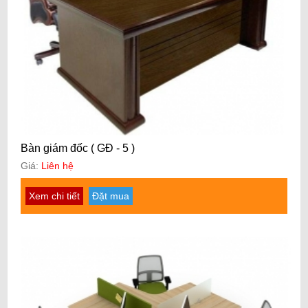
Bàn giám đốc ( GĐ - 5 )
Giá:
Liên hệ
Xem chi tiết
Đặt mua