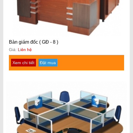
Bàn giám đốc ( GĐ - 8 )
Giá:
Liên hệ
Xem chi tiết
Đặt mua