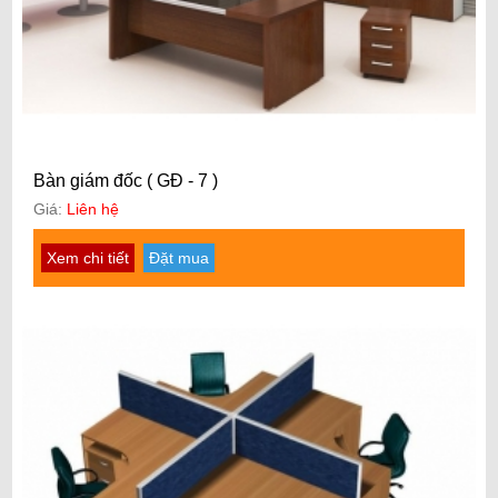
Bàn giám đốc ( GĐ - 7 )
Giá:
Liên hệ
Xem chi tiết
Đặt mua