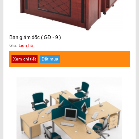
Bàn giám đốc ( GĐ - 9 )
Giá:
Liên hệ
Xem chi tiết
Đặt mua