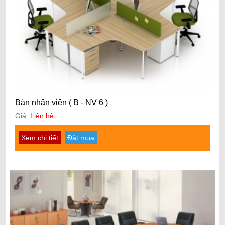
Bàn nhân viên ( B - NV 6 )
Giá:
Liên hệ
Xem chi tiết
Đặt mua