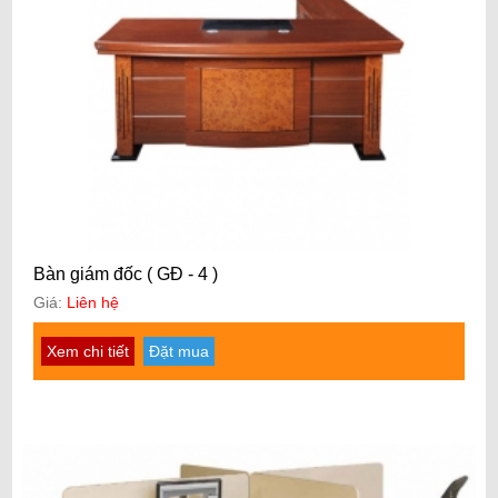
Bàn giám đốc ( GĐ - 4 )
Giá:
Liên hệ
Xem chi tiết
Đặt mua