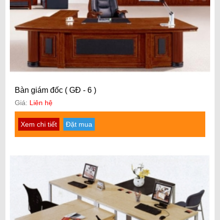
Bàn giám đốc ( GĐ - 6 )
Giá:
Liên hệ
Xem chi tiết
Đặt mua