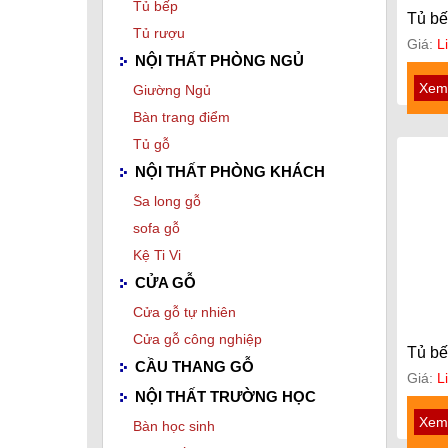
Tủ bếp
Tủ b
Tủ rượu
Giá:
L
NỘI THẤT PHÒNG NGỦ
Xem 
Giường Ngủ
Bàn trang điểm
Tủ gỗ
NỘI THẤT PHÒNG KHÁCH
Sa long gỗ
sofa gỗ
Kệ Ti Vi
CỬA GỖ
Cửa gỗ tự nhiên
Cửa gỗ công nghiệp
Tủ b
CẦU THANG GỖ
Giá:
L
NỘI THẤT TRƯỜNG HỌC
Xem 
Bàn học sinh