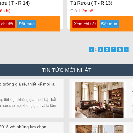
ợu ( T - R 14)
Tủ Rượu ( T - R 13)
iên hệ
Giá:
Liên hệ
chi tiết
Đặt mua
Xem chi tiết
Đặt mua
‹
1
2
3
4
5
›
TIN TỨC MỚI NHẤT
 tường giá rẻ, thiết kế mới lạ
ẹp tiết kiệm không gian, nổi bật, bắt
n hảo cho mọi không gian và là tâm
2018 với những lựa chọn