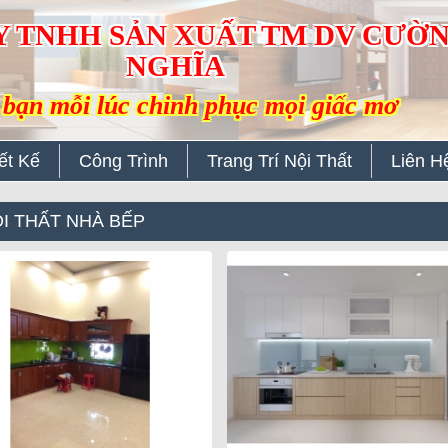
Y TNHH SẢN XUẤT TM DV CƯỜ
NGHĨA
bạn mỗi lúc chinh phục mọi giấc mơ
ết Kế
Công Trình
Trang Trí Nội Thất
Liên H
I THẤT NHÀ BẾP