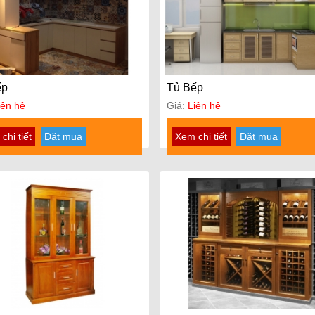
ếp
Tủ Bếp
iên hệ
Giá:
Liên hệ
chi tiết
Đặt mua
Xem chi tiết
Đặt mua