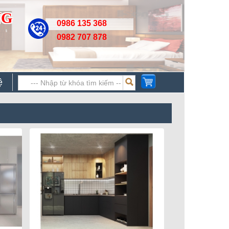
NG
0986 135 368
0982 707 878
ệ