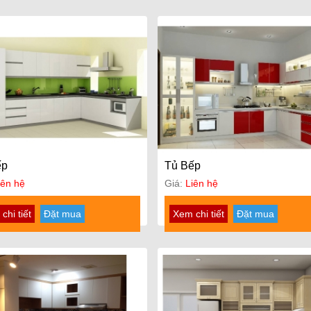
ếp
Tủ Bếp
iên hệ
Giá:
Liên hệ
chi tiết
Đặt mua
Xem chi tiết
Đặt mua