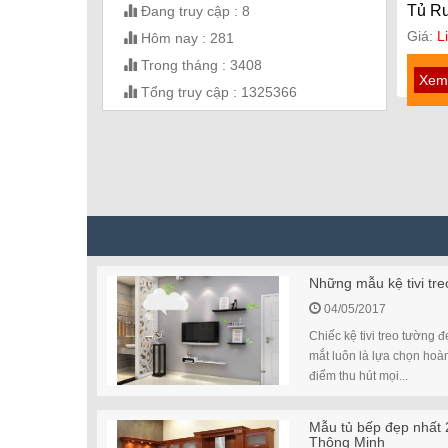
Tủ Rư
Đang truy cập : 8
Giá:
L
Hôm nay : 281
Trong tháng : 3408
Xem 
Tổng truy cập : 1325366
Những mẫu kệ tivi treo
04/05/2017
Chiếc kệ tivi treo tường đ
mắt luôn là lựa chọn hoà
điểm thu hút mọi...
Mẫu tủ bếp đẹp nhất 
Thông Minh