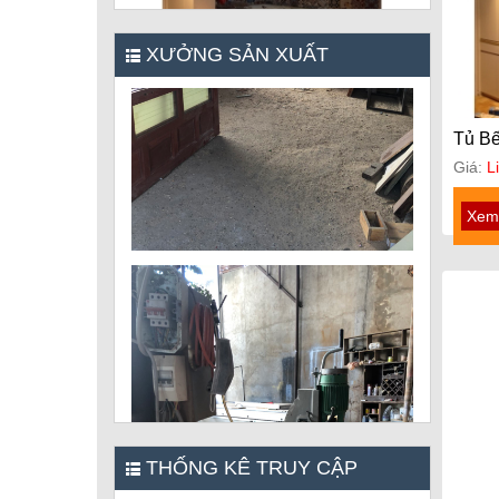
XƯỞNG SẢN XUẤT
Tủ B
Giá:
L
Xem 
THỐNG KÊ TRUY CẬP