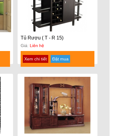
Tủ Rượu ( T - R 15)
Giá:
Liên hệ
Xem chi tiết
Đặt mua