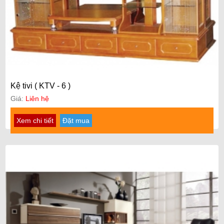
Kệ tivi ( KTV - 6 )
Giá:
Liên hệ
Xem chi tiết
Đặt mua