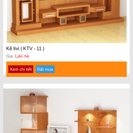
Kệ tivi ( KTV - 11 )
Giá:
Liên hệ
Xem chi tiết
Đặt mua