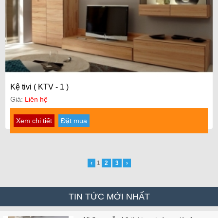
Kệ tivi ( KTV - 1 )
Giá:
Liên hệ
Xem chi tiết
Đặt mua
‹
1
2
3
›
TIN TỨC MỚI NHẤT