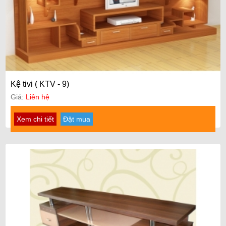
Kệ tivi ( KTV - 9)
Giá:
Liên hệ
Xem chi tiết
Đặt mua