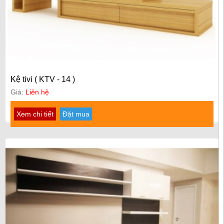
Kệ tivi ( KTV - 14 )
Giá:
Liên hệ
Xem chi tiết
Đặt mua