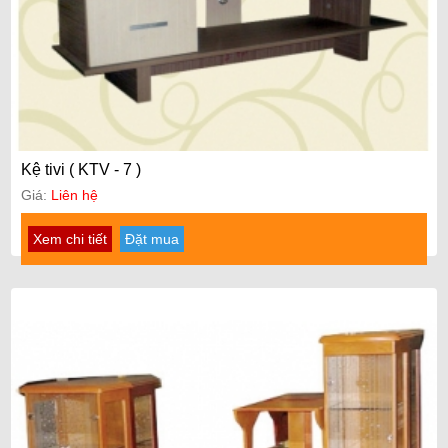
Kệ tivi ( KTV - 7 )
Giá:
Liên hệ
Xem chi tiết
Đặt mua