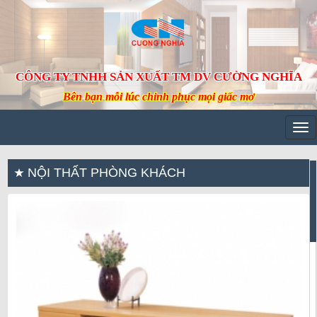
CÔNG TY TNHH SẢN XUẤT TM DV CƯỜNG NGHĨA
Bên bạn mỗi lúc chinh phục mọi giấc mơ
Tog
navi
NỘI THẤT PHÒNG KHÁCH