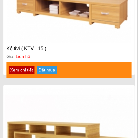
Kệ tivi ( KTV - 15 )
Giá:
Liên hệ
Xem chi tiết
Đặt mua