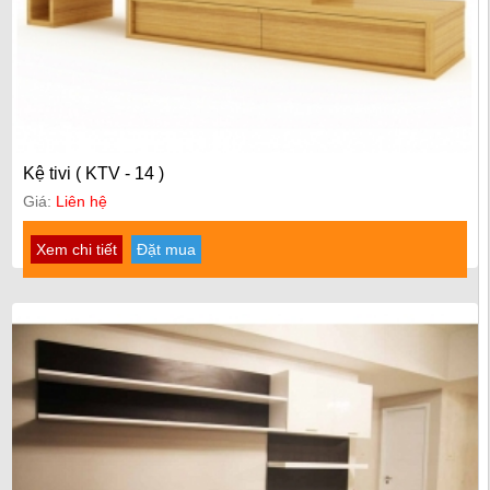
Kệ tivi ( KTV - 14 )
Giá:
Liên hệ
Xem chi tiết
Đặt mua