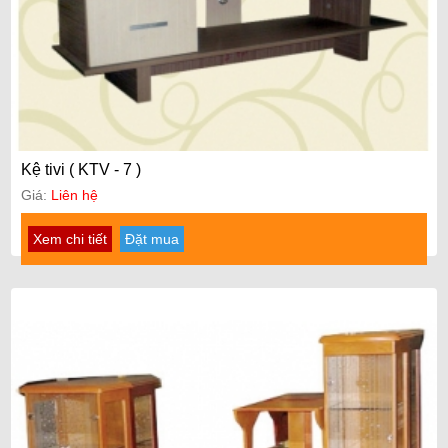
Kệ tivi ( KTV - 7 )
Giá:
Liên hệ
Xem chi tiết
Đặt mua