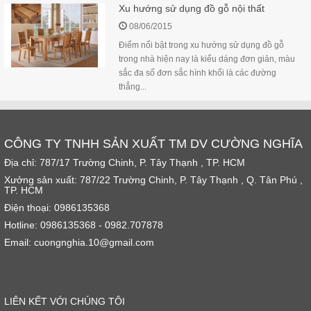
Xu hướng sử dụng đồ gỗ nội thất
08/06/2015
Điểm nổi bật trong xu hướng sử dụng đồ gỗ
trong nhà hiện nay là kiểu dáng đơn giản, màu
sắc đa số đơn sắc hình khối là các đường
thẳng...
CÔNG TY TNHH SẢN XUẤT TM DV CƯỜNG NGHĨA
Địa chỉ: 787/17 Trường Chinh, P. Tây Thạnh , TP. HCM
Xưởng sản xuất: 787/22 Trường Chinh, P. Tây Thạnh , Q. Tân Phú ,
TP. HCM
Điện thoại: 0986135368
Hotline: 0986135368 - 0982.707878
Email: cuongnghia.10@gmail.com
LIÊN KẾT VỚI CHÚNG TÔI