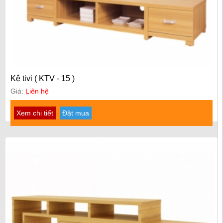
Kệ tivi ( KTV - 15 )
Giá:
Liên hệ
Xem chi tiết
Đặt mua