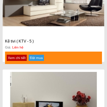
Kệ tivi ( KTV - 5 )
Giá:
Liên hệ
Xem chi tiết
Đặt mua