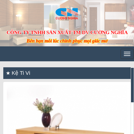
CÔNG TY TNHH SẢN XUẤT TM DV CƯỜNG NGHĨA
Bên bạn mỗi lúc chinh phục mọi giấc mơ
Tog
navi
Kệ Ti Vi