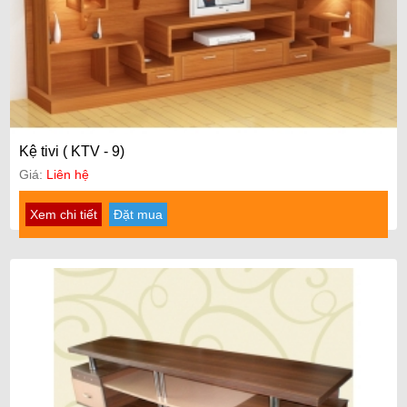
Kệ tivi ( KTV - 9)
Giá:
Liên hệ
Xem chi tiết
Đặt mua