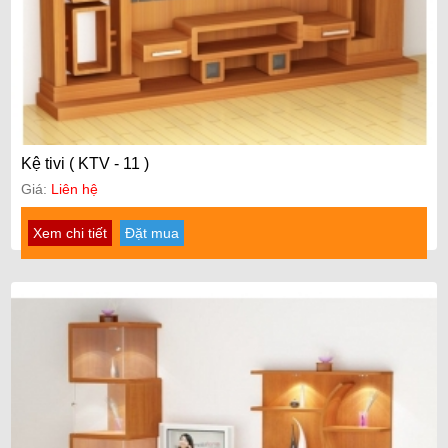
Kệ tivi ( KTV - 11 )
Giá:
Liên hệ
Xem chi tiết
Đặt mua