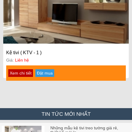
Kệ tivi ( KTV - 1 )
Giá:
Liên hệ
Xem chi tiết
Đặt mua
TIN TỨC MỚI NHẤT
Những mẫu kệ tivi treo tường giá rẻ,