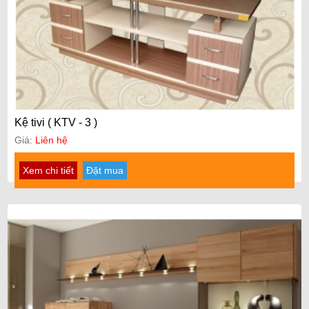
Kệ tivi ( KTV - 3 )
Giá:
Liên hệ
Xem chi tiết
Đặt mua