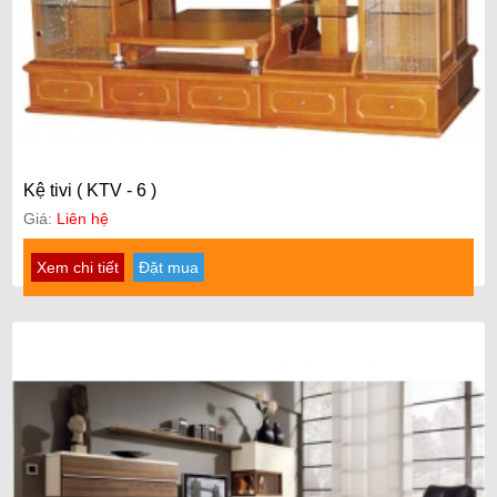
Kệ tivi ( KTV - 6 )
Giá:
Liên hệ
Xem chi tiết
Đặt mua