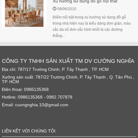
Xu hướng sử dụng đồ gỗ nội thất
08/06/2015
Điểm nổi bật trong xu hướng sử dụng đồ gỗ
trong nhà hiện nay là kiểu dáng đơn giản, màu
sắc đa số đơn sắc hình khối là các đường
thẳng...
CÔNG TY TNHH SẢN XUẤT TM DV CƯỜNG NGHĨA
Địa chỉ: 787/17 Trường Chinh, P. Tây Thạnh , TP. HCM
Xưởng sản xuất: 787/22 Trường Chinh, P. Tây Thạnh , Q. Tân Phú ,
TP. HCM
Điện thoại: 0986135368
Hotline: 0986135368 - 0982.707878
Email: cuongnghia.10@gmail.com
LIÊN KẾT VỚI CHÚNG TÔI